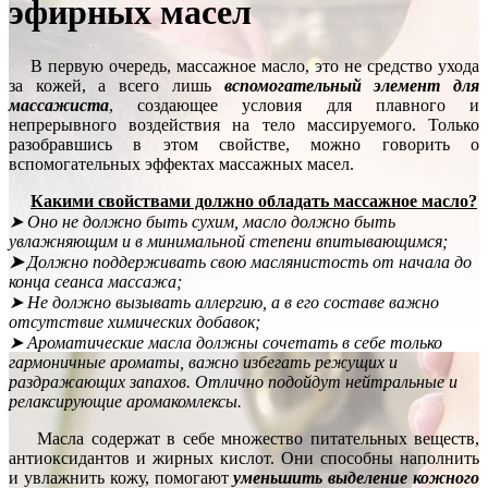
эфирных масел
В первую очередь, массажное масло, это не средство ухода
за кожей, а всего лишь
вспомогательный элемент для
массажиста
, создающее условия для плавного и
непрерывного воздействия на тело массируемого. Только
разобравшись в этом свойстве, можно говорить о
вспомогательных эффектах массажных масел.
Какими свойствами должно обладать массажное масло?
➤ Оно не должно быть сухим, масло должно быть
увлажняющим и в минимальной степени впитывающимся;
➤
Должно поддерживать свою маслянистость от начала до
конца сеанса массажа;
➤ Не должно вызывать аллергию, а в его составе важно
отсутствие химических добавок;
➤
Ароматические масла должны сочетать в себе только
гармоничные ароматы, важно избегать режущих и
раздражающих запахов. Отлично подойдут нейтральные и
релаксирующие аромакомлексы.
Масла содержат в себе множество питательных веществ,
антиоксидантов и жирных кислот. Они способны наполнить
и увлажнить кожу, помогают
уменьшить выделение кожного