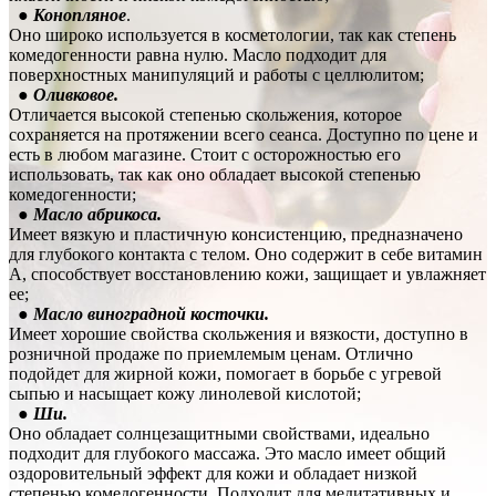
●
Конопляное
.
Оно широко используется в косметологии, так как степень
комедогенности равна нулю. Масло подходит для
поверхностных манипуляций и работы с целлюлитом;
● Оливковое.
Отличается высокой степенью скольжения, которое
сохраняется на протяжении всего сеанса. Доступно по цене и
есть в любом магазине. Стоит с осторожностью его
использовать, так как оно обладает высокой степенью
комедогенности;
●
Масло абрикоса
.
Имеет вязкую и пластичную консистенцию, предназначено
для глубокого контакта с телом. Оно содержит в себе витамин
А, способствует восстановлению кожи, защищает и увлажняет
ее;
●
Масло виноградной косточки.
Имеет хорошие свойства скольжения и вязкости, доступно в
розничной продаже по приемлемым ценам. Отлично
подойдет для жирной кожи, помогает в борьбе с угревой
сыпью и насыщает кожу линолевой кислотой;
●
Ши.
Оно обладает солнцезащитными свойствами, идеально
подходит для глубокого массажа. Это масло имеет общий
оздоровительный эффект для кожи и обладает низкой
степенью комедогенности. Подходит для медитативных и