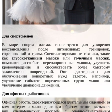
Для спортсменов
В мире спорта массаж используется для ускорения
восстановления после интенсивных тренировок,
соревнований и травм. Специализированные техники, такие
как
глубокотканный массаж
или
точечный массаж
,
помогают расслабить перенапряженные мышцы, улучшить
кровообращение и способствовать более быстрому
заживлению повреждений. Они адаптированы для
обслуживания конкретных нужд атлетов, например,
улучшение гибкости определенных групп мышц или
увеличение диапазона движений.
Для офисных работников
Офисная работа, характеризующаяся длительным сидением за
компьютером и малоподвижным образом жизни, вызывает
ряд специфических проблем с опорно-двигательным