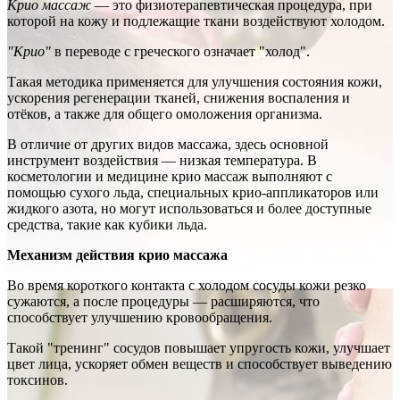
Крио массаж
— это физиотерапевтическая процедура, при
которой на кожу и подлежащие ткани воздействуют холодом.
"Крио"
в переводе с греческого означает "холод".
Такая методика применяется для улучшения состояния кожи,
ускорения регенерации тканей, снижения воспаления и
отёков, а также для общего омоложения организма.
В отличие от других видов массажа, здесь основной
инструмент воздействия — низкая температура. В
косметологии и медицине крио массаж выполняют с
помощью сухого льда, специальных крио-аппликаторов или
жидкого азота, но могут использоваться и более доступные
средства, такие как кубики льда.
Механизм действия крио массажа
Во время короткого контакта с холодом сосуды кожи резко
сужаются, а после процедуры — расширяются, что
способствует улучшению кровообращения.
Такой "тренинг" сосудов повышает упругость кожи, улучшает
цвет лица, ускоряет обмен веществ и способствует выведению
токсинов.