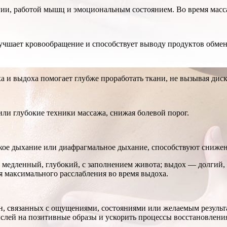
гии, работой мышц и эмоциональным состоянием. Во время мас
учшает кровообращение и способствует выводу продуктов обмен
 и выдоха помогает глубже проработать ткани, не вызывая дис
ли глубокие техники массажа, снижая болевой порог.
кое дыхание или диафрагмальное дыхание, способствуют сниже
 медленный, глубокий, с заполнением живота; выдох — долгий, 
я максимального расслабления во время выдоха.
, связанных с ощущениями, состояниями или желаемым результа
слей на позитивные образы и ускорить процессы восстановлени