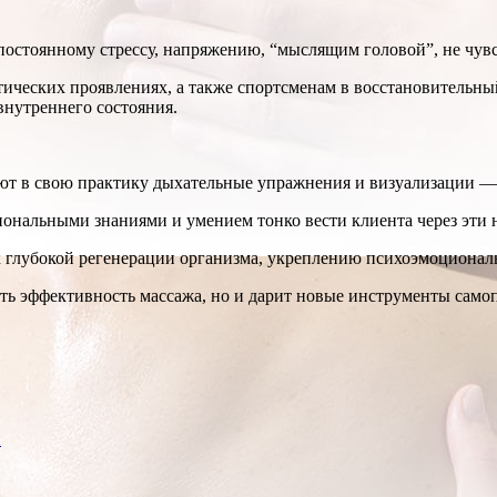
остоянному стрессу, напряжению, “мыслящим головой”, не чувс
тических проявлениях, а также спортсменам в восстановительн
внутреннего состояния.
т в свою практику дыхательные упражнения и визуализации — к
ональными знаниями и умением тонко вести клиента через эти
глубокой регенерации организма, укреплению психоэмоциональ
ить эффективность массажа, но и дарит новые инструменты сам
и