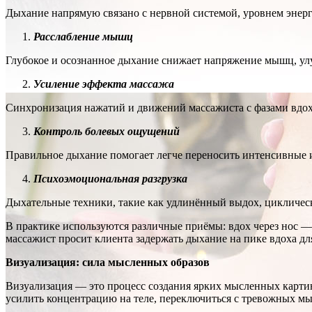
Дыхание напрямую связано с нервной системой, уровнем энер
Расслабление мышц
Глубокое и осознанное дыхание снижает напряжение мышц, ул
Усиление эффекта массажа
Синхронизация нажатий и движений массажиста с фазами вдоха
Контроль болевых ощущений
Правильное дыхание помогает легче переносить интенсивные и
Психоэмоциональная разгрузка
Дыхательные техники, такие как удлинённый выдох, цикличес
В практике используются различные приёмы: вдох через нос —
массажист просит клиента задержать дыхание на пике вдоха дл
Визуализация: сила мысленных образов
Визуализация — это процесс создания ярких мысленных картин
усилить концентрацию на теле, переключиться с тревожных мы