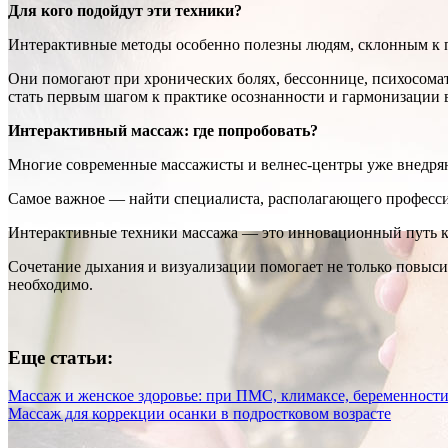
Для кого подойдут эти техники?
Интерактивные методы особенно полезны людям, склонным к п
Они помогают при хронических болях, бессоннице, психосома
стать первым шагом к практике осознанности и гармонизации 
Интерактивный массаж: где попробовать?
Многие современные массажисты и велнес-центры уже внедряю
Самое важное — найти специалиста, располагающего професси
Интерактивные техники массажа — это инновационный путь к 
Сочетание дыхания и визуализации помогает не только повыс
необходимо.
Еще статьи:
Массаж и женское здоровье: при ПМС, климаксе, беременност
Массаж для коррекции осанки в подростковом возрасте